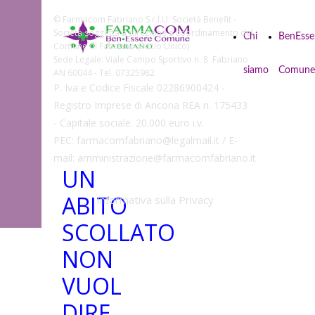
© Farmacom Fabriano S.r.l.U. Società Benefit -
Società soggetta a direzione e coordinamento del
Chi
BenEsse
Comune di Fabriano (Socio Unico)
Sede Legale: Viale Campo Sportivo n. 8 Fabriano
siamo
Comune
AN 60044 - Tel. 07325982
P. Iva e Codice Fiscale 02286900424 -
Registro Imprese di Ancona REA n. 175433
- Capitale sociale: 20.000 euro i.v.
PEC: farmacomfabriano@legalmail.it / E-
mail: amministrazione@farmacomfabriano.it
UN
ABITO
Informativa sulla Privacy
SCOLLATO
NON
VUOL
DIRE